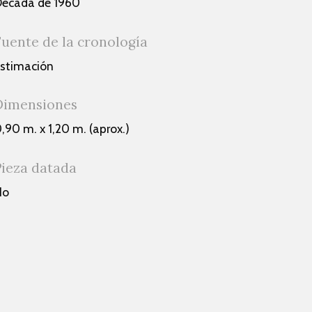
écada de 1960
Fuente de la cronología
stimación
Dimensiones
,90 m. x 1,20 m. (aprox.)
Pieza datada
No