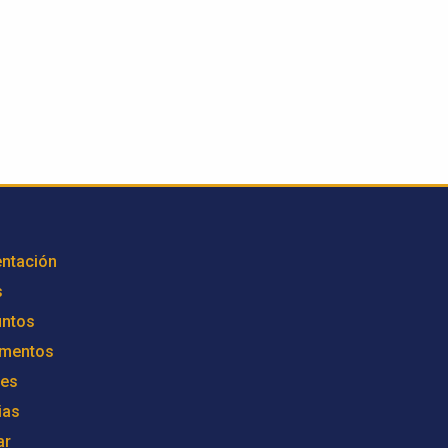
ntación
s
untos
mentos
res
ias
ar