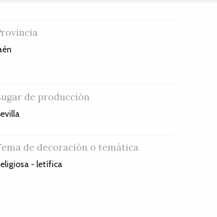
Provincia
aén
Lugar de producción
evilla
Tema de decoración o temática
eligiosa - letífica