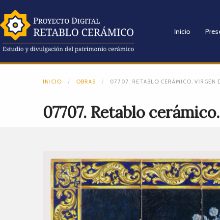
Inicio
Pres
INICIO
OBRAS
07707. RETABLO CERÁMICO. VIRGEN D
07707. Retablo cerámico. 