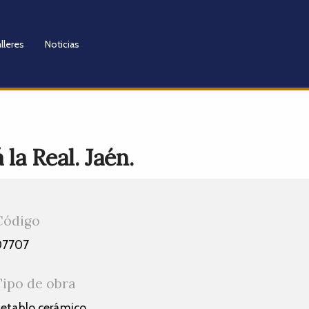
lleres
Noticias
la Real. Jaén.
Código
07707
Tipo de obra
etablo cerámico