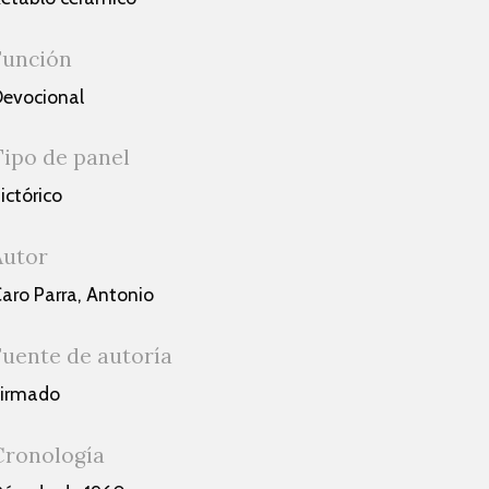
Función
evocional
Tipo de panel
ictórico
Autor
aro Parra, Antonio
Fuente de autoría
Firmado
Cronología