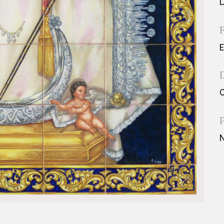
D
E
0