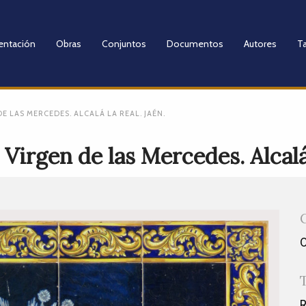
entación
Obras
Conjuntos
Documentos
Autores
Ta
E LAS MERCEDES. ALCALÁ LA REAL. JAÉN.
Virgen de las Mercedes. Alcalá 
R