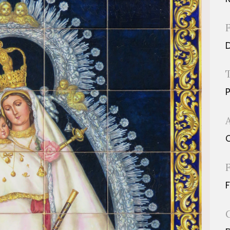
D
P
C