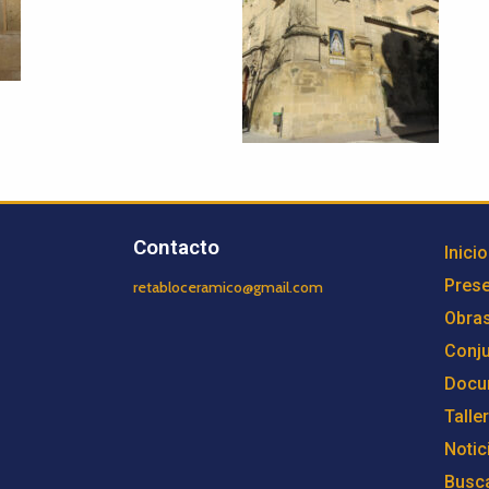
Contacto
Inicio
Prese
retabloceramico@gmail.com
Obra
Conj
Docu
Talle
Notic
Busc