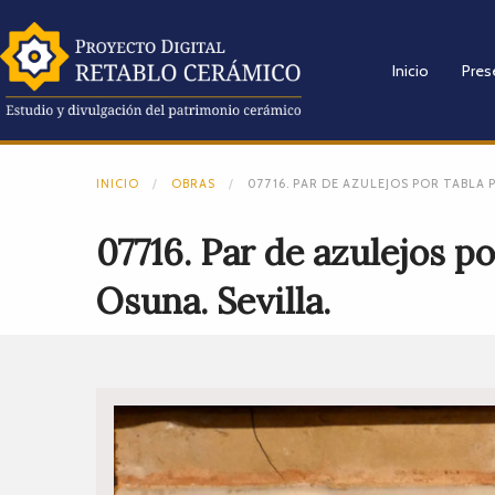
Inicio
Pres
INICIO
OBRAS
07716. PAR DE AZULEJOS POR TABLA
07716. Par de azulejos p
Osuna. Sevilla.