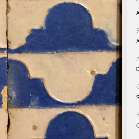
A
A
D
S
C