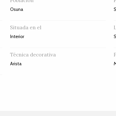
Población
Osuna
S
Situada en el
Interior
S
Técnica decorativa
Arista
M