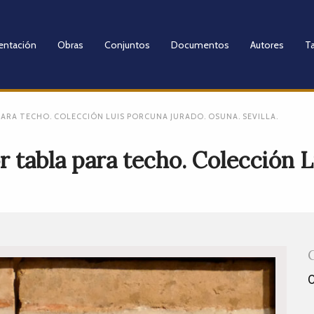
entación
Obras
Conjuntos
Documentos
Autores
Ta
 PARA TECHO. COLECCIÓN LUIS PORCUNA JURADO. OSUNA. SEVILLA.
or tabla para techo. Colección 