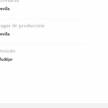
Provincia
evilla
Lugar de producción
evilla
Periodo
udéjar