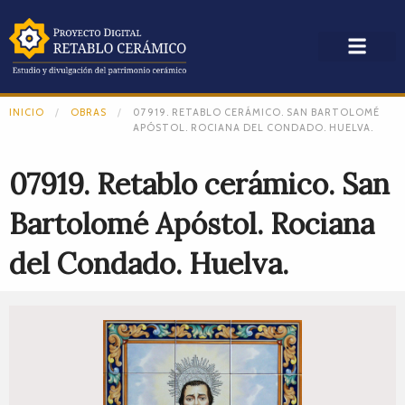
INICIO
OBRAS
07919. RETABLO CERÁMICO. SAN BARTOLOMÉ
APÓSTOL. ROCIANA DEL CONDADO. HUELVA.
07919. Retablo cerámico. San
Bartolomé Apóstol. Rociana
del Condado. Huelva.