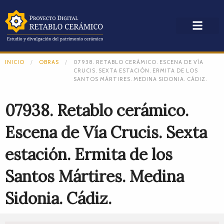
INICIO
OBRAS
07938. RETABLO CERÁMICO. ESCENA DE VÍA
CRUCIS. SEXTA ESTACIÓN. ERMITA DE LOS
SANTOS MÁRTIRES. MEDINA SIDONIA. CÁDIZ.
07938. Retablo cerámico.
Escena de Vía Crucis. Sexta
estación. Ermita de los
Santos Mártires. Medina
Sidonia. Cádiz.