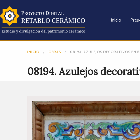
Inicio
Pres
INICIO
OBRAS
08194. AZULEJOS DECORATIVOS EN B
08194. Azulejos decorati