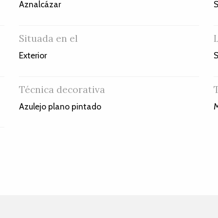
Aznalcázar
S
Situada en el
Exterior
S
Técnica decorativa
Azulejo plano pintado
M