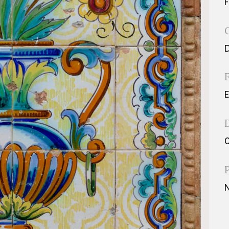
D
E
0