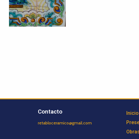
Contacto
Inicio
Prese
retabloceramico@gmail.com
Obra