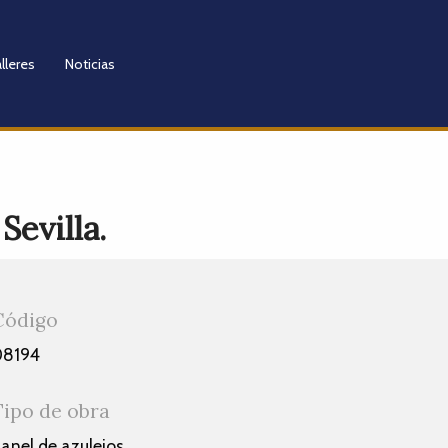
lleres
Noticias
Sevilla.
Código
08194
Tipo de obra
anel de azulejos