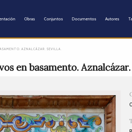
entación
Obras
Conjuntos
Documentos
Autores
Ta
ASAMENTO. AZNALCÁZAR. SEVILLA.
vos en basamento. Aznalcázar. 
P