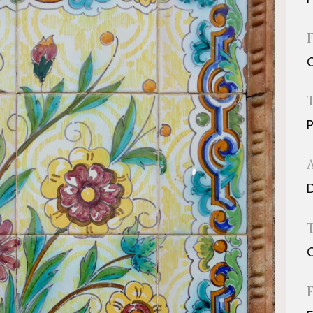
P
D
C