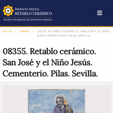
INICIO
OBRAS
08355. RETABLO CERÁMICO. SAN JOSÉ Y EL NIÑO
JESÚS. CEMENTERIO. PILAS. SEVILLA.
08355. Retablo cerámico.
San José y el Niño Jesús.
Cementerio. Pilas. Sevilla.