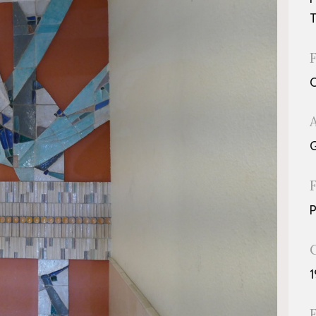
T
G
P
1