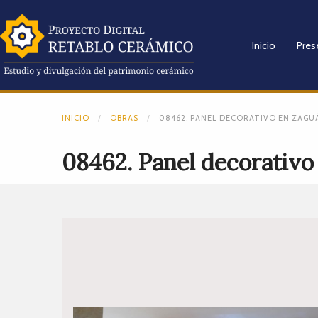
Inicio
Pres
INICIO
OBRAS
08462. PANEL DECORATIVO EN ZAGUÁ
08462. Panel decorativo 