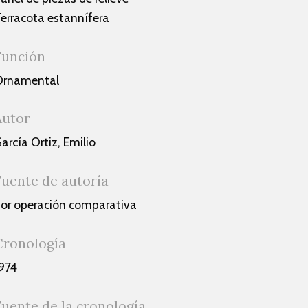
erracota estannífera
Función
Ornamental
Autor
arcía Ortiz, Emilio
Fuente de autoría
or operación comparativa
Cronología
974
Fuente de la cronología