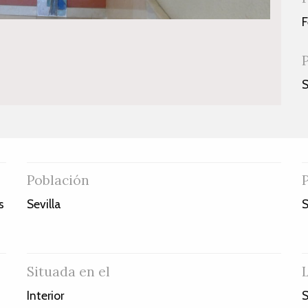
F
S
Población
s
Sevilla
S
Situada en el
Interior
S