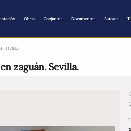
entación
Obras
Conjuntos
Documentos
Autores
Ta
N. SEVILLA.
en zaguán. Sevilla.
P