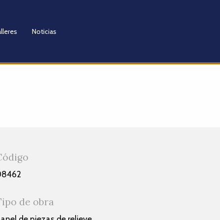
lleres
Noticias
Código
08462
Tipo de obra
anel de piezas de relieve