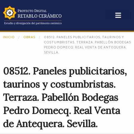
INICIO
OBRAS
08512. PANELES PUBLICITARIOS, TAURINOS Y
COSTUMBRISTAS. TERRAZA. PABELLÓN BODEGAS
PEDRO DOMECQ. REAL VENTA DE ANTEQUERA.
SEVILLA.
08512. Paneles publicitarios,
taurinos y costumbristas.
Terraza. Pabellón Bodegas
Pedro Domecq. Real Venta
de Antequera. Sevilla.