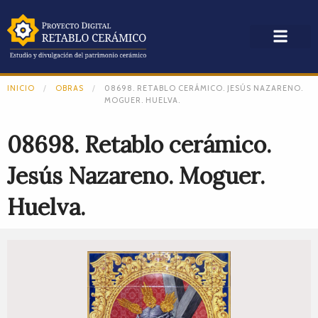
INICIO
OBRAS
08698. RETABLO CERÁMICO. JESÚS NAZARENO.
MOGUER. HUELVA.
08698. Retablo cerámico.
Jesús Nazareno. Moguer.
Huelva.