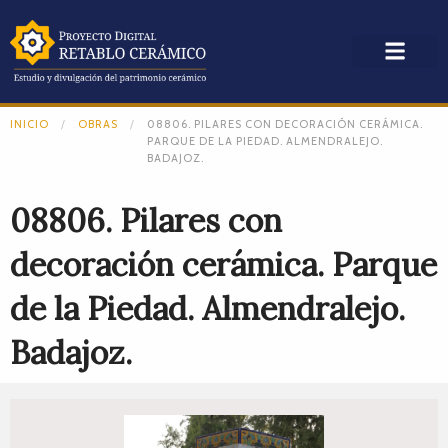
INICIO
OBRAS
08806. PILARES CON DECORACIÓN CERÁMICA.
PARQUE DE LA PIEDAD. ALMENDRALEJO.
BADAJOZ.
08806. Pilares con
decoración cerámica. Parque
de la Piedad. Almendralejo.
Badajoz.