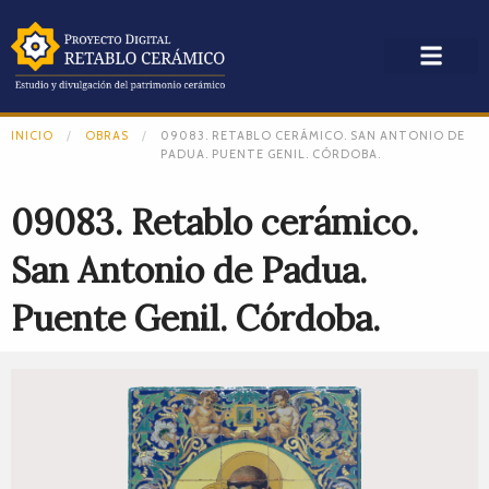
INICIO
OBRAS
09083. RETABLO CERÁMICO. SAN ANTONIO DE
PADUA. PUENTE GENIL. CÓRDOBA.
09083. Retablo cerámico.
San Antonio de Padua.
Puente Genil. Córdoba.