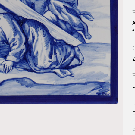
A
f
D
0