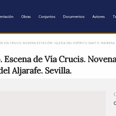
entación
Obras
Conjuntos
Documentos
Autores
Ta
E VÍA CRUCIS. NOVENA ESTACIÓN. IGLESIA DEL ESPÍRITU SANTO. MAIRENA D
 Escena de Vía Crucis. Novena 
l Aljarafe. Sevilla.