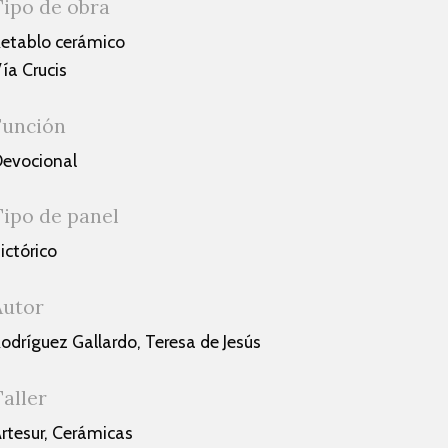
Tipo de obra
etablo cerámico
ía Crucis
Función
evocional
Tipo de panel
ictórico
Autor
odríguez Gallardo, Teresa de Jesús
Taller
rtesur, Cerámicas