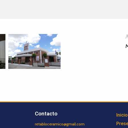
M
Contacto
Inicio
Prese
retabloceramico@gmail.com