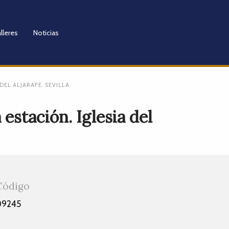
lleres
Noticias
EL ALJARAFE. SEVILLA.
estación. Iglesia del
Código
09245