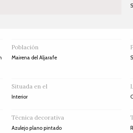
S
Población
n
Mairena del Aljarafe
S
Situada en el
Interior
C
Técnica decorativa
Azulejo plano pintado
R