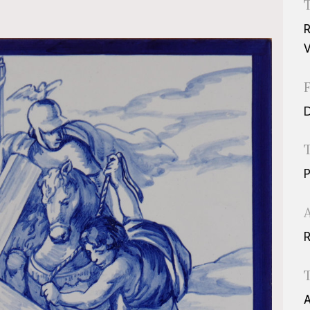
R
V
D
P
R
A