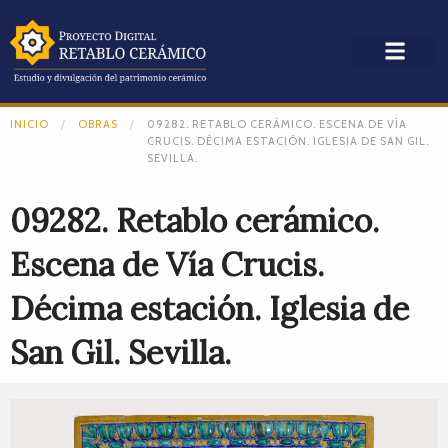
INICIO
OBRAS
09282. RETABLO CERÁMICO. ESCENA DE VÍA
CRUCIS. DÉCIMA ESTACIÓN. IGLESIA DE SAN GIL.
SEVILLA.
09282. Retablo cerámico.
Escena de Vía Crucis.
Décima estación. Iglesia de
San Gil. Sevilla.