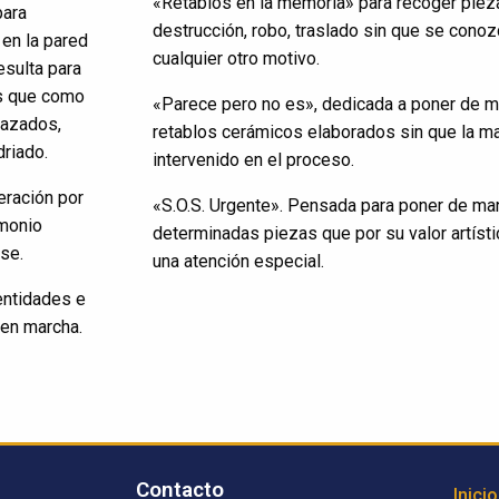
«Retablos en la memoria» para recoger pie
para
destrucción, robo, traslado sin que se cono
 en la pared
cualquier otro motivo.
sulta para
os que como
«Parece pero no es», dedicada a poner de ma
lazados,
retablos cerámicos elaborados sin que la ma
driado.
intervenido en el proceso.
eración por
«S.O.S. Urgente». Pensada para poner de man
imonio
determinadas piezas que por su valor artíst
se.
una atención especial.
entidades e
 en marcha.
Contacto
Inicio