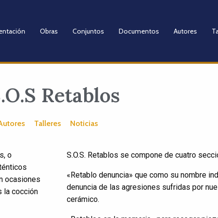
entación
Obras
Conjuntos
Documentos
Autores
Ta
.O.S Retablos
Autores
Talleres
Noticias
s, o
S.O.S. Retablos se compone de cuatro secci
ténticos
«Retablo denuncia» que como su nombre indi
n ocasiones
denuncia de las agresiones sufridas por nues
s la cocción
cerámico.