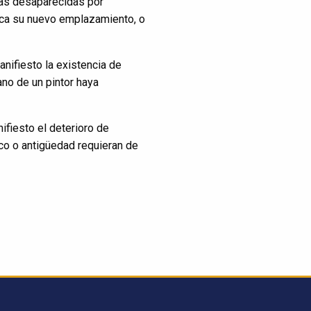
zas desaparecidas por
zca su nuevo emplazamiento, o
nifiesto la existencia de
no de un pintor haya
ifiesto el deterioro de
ico o antigüedad requieran de