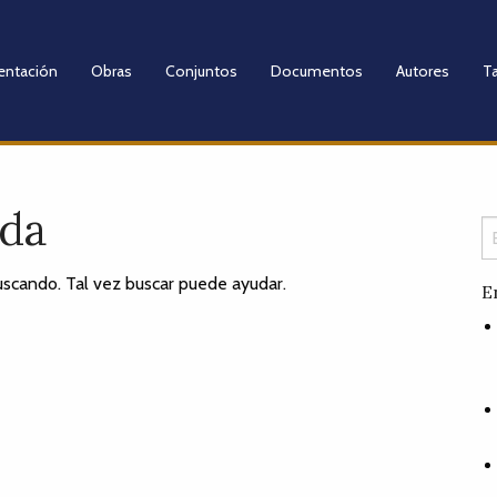
entación
Obras
Conjuntos
Documentos
Autores
Ta
ada
scando. Tal vez buscar puede ayudar.
E