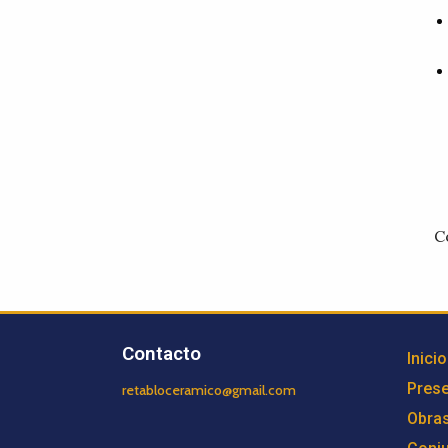
C
Contacto
Inicio
Prese
retabloceramico@gmail.com
Obra