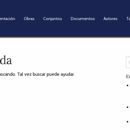
entación
Obras
Conjuntos
Documentos
Autores
Ta
ada
scando. Tal vez buscar puede ayudar.
E