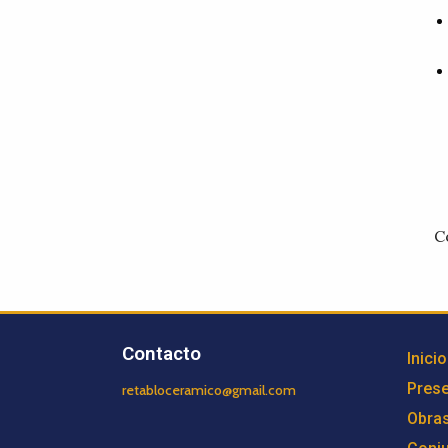
C
Contacto
Inicio
Prese
retabloceramico@gmail.com
Obra