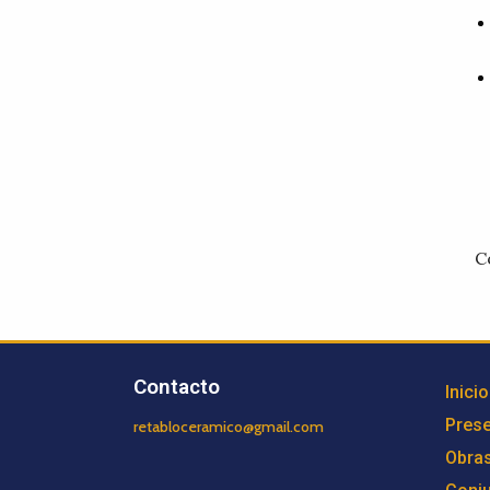
C
Contacto
Inicio
Prese
retabloceramico@gmail.com
Obra