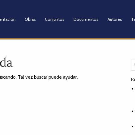
entación
Obras
Conjuntos
Documentos
Autores
Ta
ada
scando. Tal vez buscar puede ayudar.
E