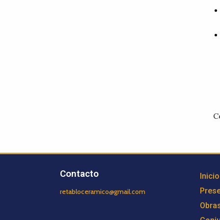
C
Contacto
Inicio
Prese
retabloceramico@gmail.com
Obra