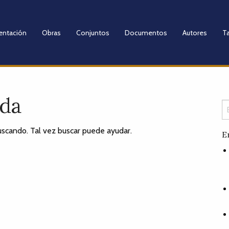
entación
Obras
Conjuntos
Documentos
Autores
Ta
ada
scando. Tal vez buscar puede ayudar.
E