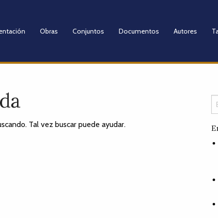
entación
Obras
Conjuntos
Documentos
Autores
Ta
ada
scando. Tal vez buscar puede ayudar.
E