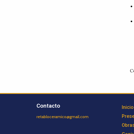
C
Contacto
Inicio
Prese
retabloceramico@gmail.com
Obra