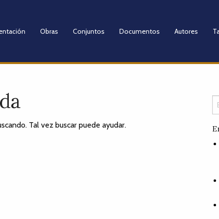
entación
Obras
Conjuntos
Documentos
Autores
Ta
ada
scando. Tal vez buscar puede ayudar.
E