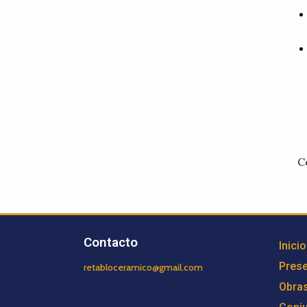
C
Contacto
Inicio
Prese
retabloceramico@gmail.com
Obra