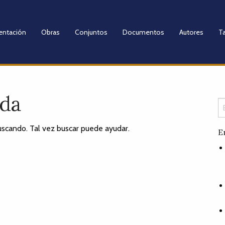
entación
Obras
Conjuntos
Documentos
Autores
Ta
ada
scando. Tal vez buscar puede ayudar.
E