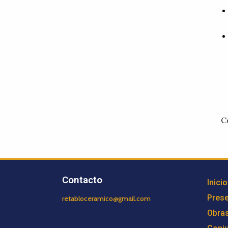
C
Contacto
Inicio
Prese
retabloceramico@gmail.com
Obra