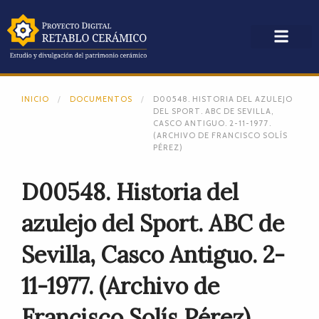
INICIO
DOCUMENTOS
D00548. HISTORIA DEL AZULEJO
DEL SPORT. ABC DE SEVILLA,
CASCO ANTIGUO. 2-11-1977.
(ARCHIVO DE FRANCISCO SOLÍS
PÉREZ)
D00548. Historia del
azulejo del Sport. ABC de
Sevilla, Casco Antiguo. 2-
11-1977. (Archivo de
Francisco Solís Pérez)