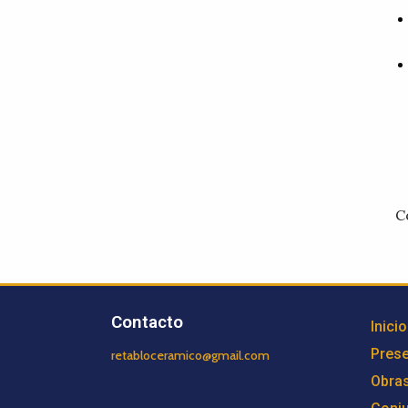
C
Contacto
Inicio
Prese
retabloceramico@gmail.com
Obra