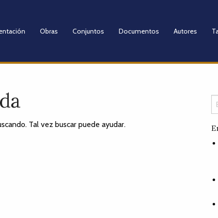
entación
Obras
Conjuntos
Documentos
Autores
Ta
ada
scando. Tal vez buscar puede ayudar.
E