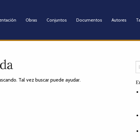
entación
Obras
Conjuntos
Documentos
Autores
Ta
ada
scando. Tal vez buscar puede ayudar.
E