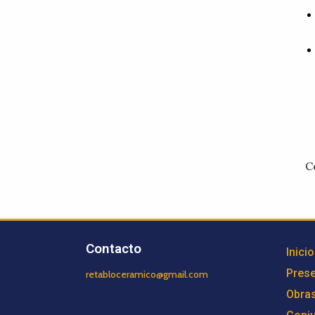
C
Contacto
Inicio
Prese
retabloceramico@gmail.com
Obra