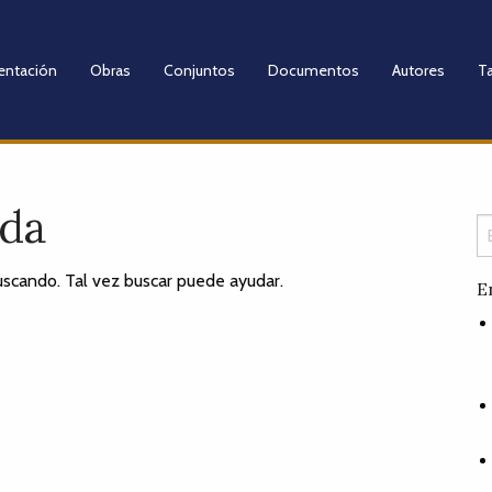
entación
Obras
Conjuntos
Documentos
Autores
Ta
ada
scando. Tal vez buscar puede ayudar.
E