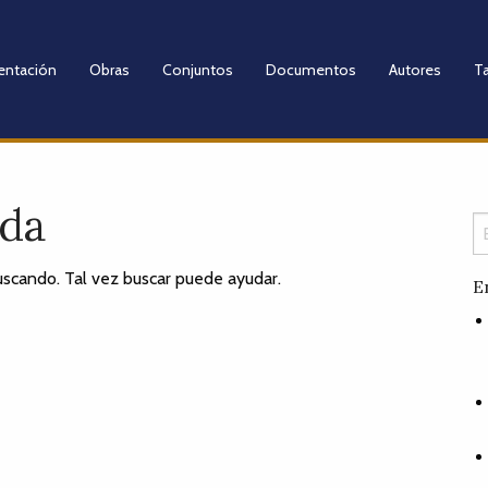
entación
Obras
Conjuntos
Documentos
Autores
Ta
ada
scando. Tal vez buscar puede ayudar.
E