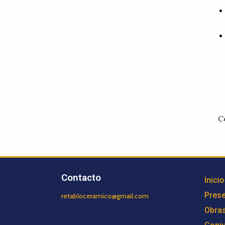
C
Contacto
Inicio
Prese
retabloceramico@gmail.com
Obra