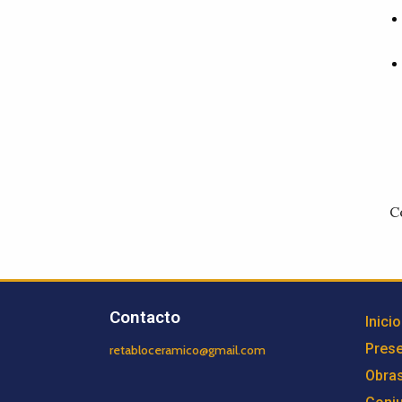
C
Contacto
Inicio
Prese
retabloceramico@gmail.com
Obra