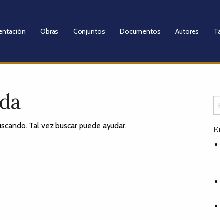
entación
Obras
Conjuntos
Documentos
Autores
Ta
ada
scando. Tal vez buscar puede ayudar.
E