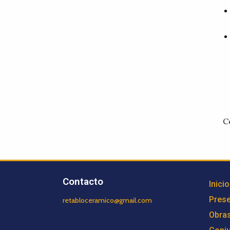
C
Contacto
Inicio
Prese
retabloceramico@gmail.com
Obra