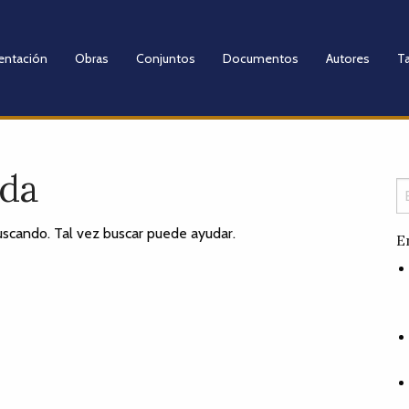
entación
Obras
Conjuntos
Documentos
Autores
Ta
ada
scando. Tal vez buscar puede ayudar.
E